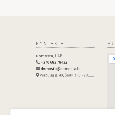
KONTAKTAI
MU
Domosta
, UAB
+370 683 78432
domosta@domosta.lt
Verdulių g. 40, Šiauliai LT-78111