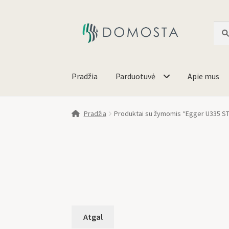
Ieško
Pradžia
Parduotuvė
Apie mus
Pradžia
Produktai su žymomis “Egger U335 S