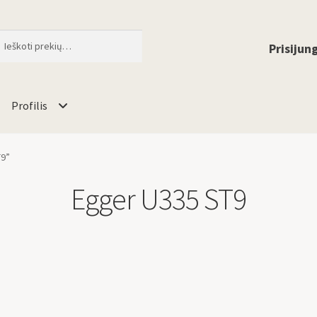
ti
When autocomplete results are available 
Prisijung
Profilis
T9”
Egger U335 ST9