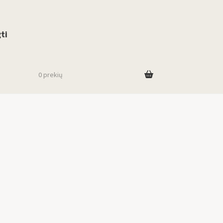
use up and down arrows to review and enter to go to the desired page. To
ti
0 prekių