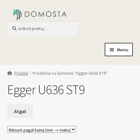
Ieškoti
When autocomplete results are av
Meniu
Pradžia
Pradžia
Produktai su žymomis “Egger U636 ST9”
Parduotuvė
Egger U636 ST9
Apie mus
Profilis