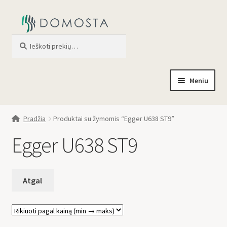
Ieškoti
When autocomplete results are av
Meniu
Pradžia
Pradžia
Produktai su žymomis “Egger U638 ST9”
Parduotuvė
Egger U638 ST9
Apie mus
Profilis