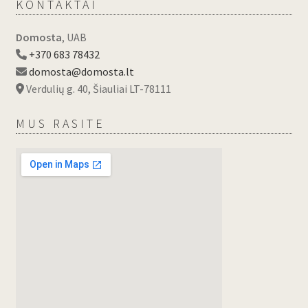
KONTAKTAI
Domosta
, UAB
+370 683 78432
domosta@domosta.lt
Verdulių g. 40, Šiauliai LT-78111
MUS RASITE