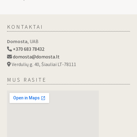
KONTAKTAI
Domosta
, UAB
+370 683 78432
domosta@domosta.lt
Verdulių g. 40, Šiauliai LT-78111
MUS RASITE