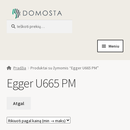
Ieškoti
When autocomplete results are av
Meniu
Pradžia
Pradžia
Produktai su žymomis “Egger U665 PM”
Parduotuvė
Egger U665 PM
Apie mus
Profilis