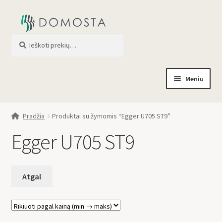
Ieškoti
When autocomplete results are av
Meniu
Pradžia
Pradžia
Produktai su žymomis “Egger U705 ST9”
Parduotuvė
Egger U705 ST9
Apie mus
Profilis