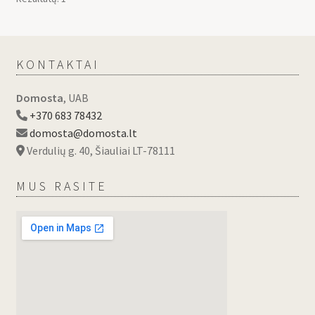
KONTAKTAI
Domosta
, UAB
+370 683 78432
domosta@domosta.lt
Verdulių g. 40, Šiauliai LT-78111
MUS RASITE