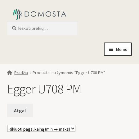
Ieškoti
When autocomplete results are av
Meniu
Pradžia
Pradžia
Produktai su žymomis “Egger U708 PM”
Parduotuvė
Egger U708 PM
Apie mus
Profilis