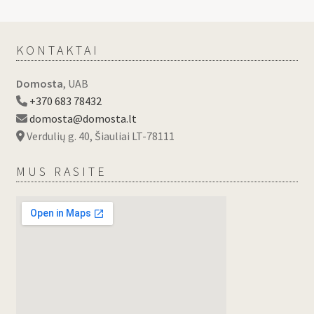
KONTAKTAI
Domosta
, UAB
+370 683 78432
domosta@domosta.lt
Verdulių g. 40, Šiauliai LT-78111
MUS RASITE