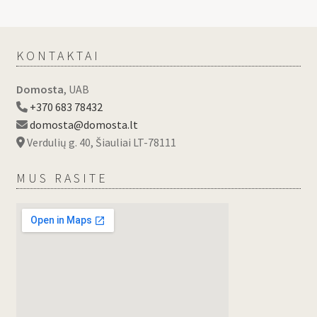
KONTAKTAI
Domosta
, UAB
+370 683 78432
domosta@domosta.lt
Verdulių g. 40, Šiauliai LT-78111
MUS RASITE