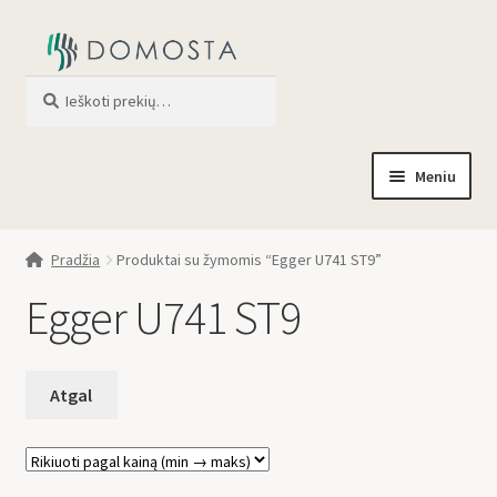
Ieškoti
When autocomplete results are av
Meniu
Pradžia
Pradžia
Produktai su žymomis “Egger U741 ST9”
Parduotuvė
Egger U741 ST9
Apie mus
Profilis