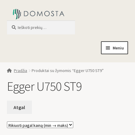
Ieškoti
When autocomplete results are av
Meniu
Pradžia
Pradžia
Produktai su žymomis “Egger U750 ST9”
Parduotuvė
Egger U750 ST9
Apie mus
Profilis