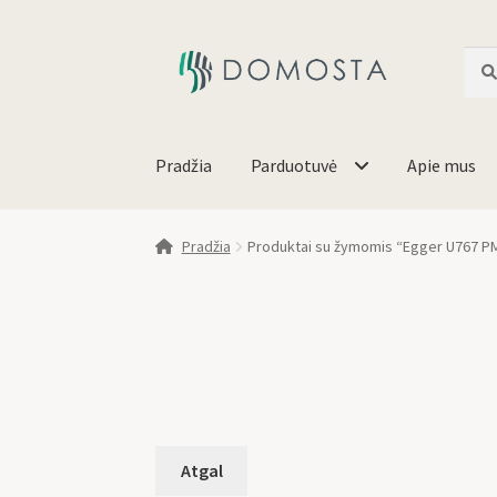
Ieško
Pradžia
Parduotuvė
Apie mus
Pradžia
Produktai su žymomis “Egger U767 P