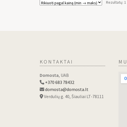
Rezultatų: 1
KONTAKTAI
MU
Domosta
, UAB
+370 683 78432
domosta@domosta.lt
Verdulių g. 40, Šiauliai LT-78111