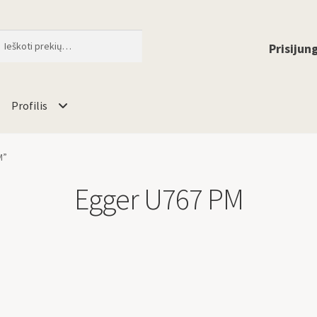
ti
When autocomplete results are available 
Prisijung
Profilis
M”
Egger U767 PM