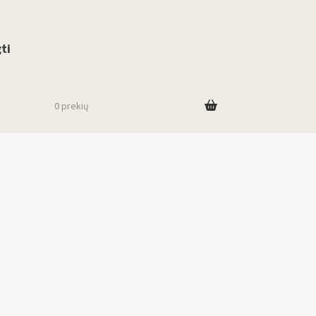
use up and down arrows to review and enter to go to the desired page. To
ti
0 prekių