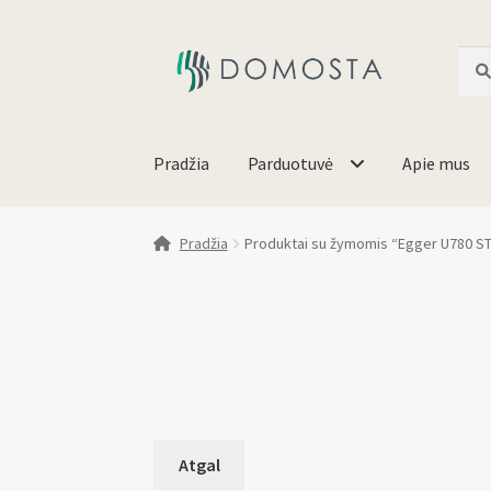
Ieško
Pradžia
Parduotuvė
Apie mus
Pradžia
Produktai su žymomis “Egger U780 S