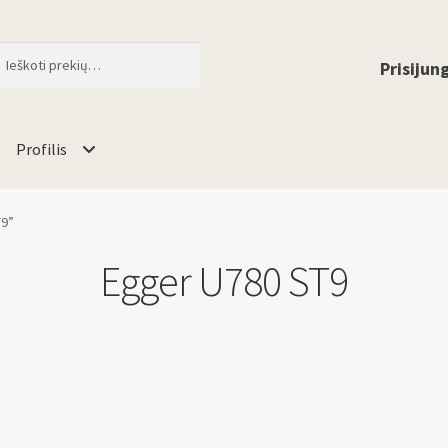
ti
When autocomplete results are available 
Prisijung
Profilis
T9”
Egger U780 ST9