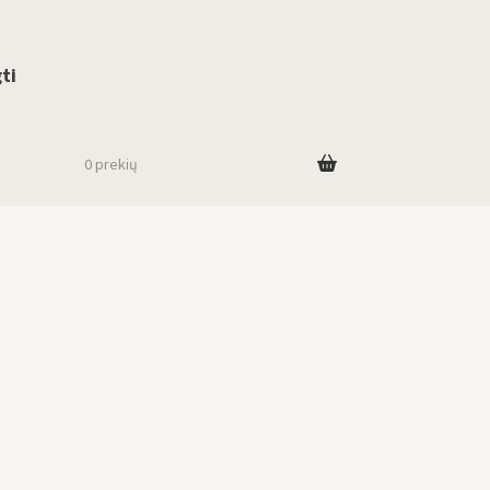
use up and down arrows to review and enter to go to the desired page. To
ti
0 prekių