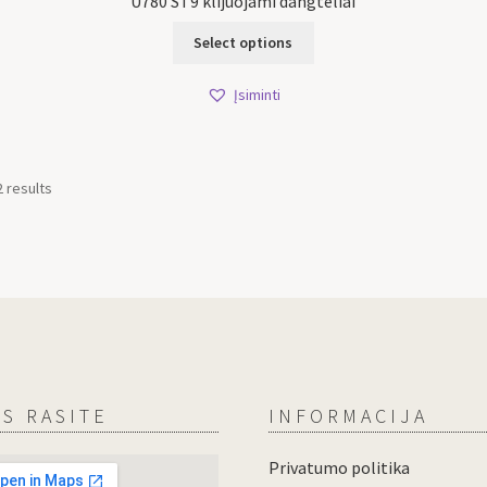
U780 ST9 klijuojami dangteliai
Select options
Įsiminti
2 results
S RASITE
INFORMACIJA
Privatumo politika