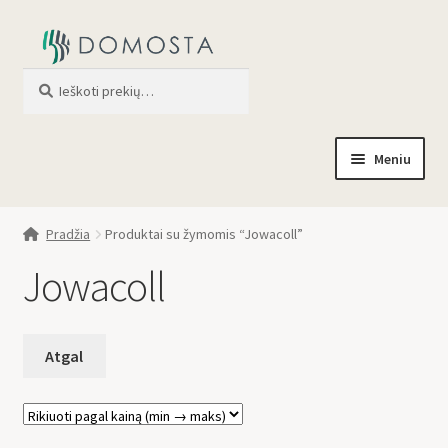
Ieškoti
When autocomplete results are av
Meniu
Pradžia
Pradžia
Produktai su žymomis “Jowacoll”
Parduotuvė
Jowacoll
Apie mus
Profilis