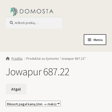
Ieškoti
When autocomplete results are av
Meniu
Pradžia
Pradžia
Produktai su žymomis “Jowapur 687.22”
Parduotuvė
Jowapur 687.22
Apie mus
Profilis