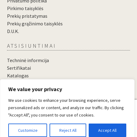
Privatumo politika
Pirkimo taisyklės
Prekių pristatymas
Prekių grąžinimo taisyklės
D.U.K.
ATSISIUNTIMAI
Techninė informcija
Sertifikatai
Katalogas
....
We value your privacy
....
We use cookies to enhance your browsing experience, serve
0
personalized ads or content, and analyze our traffic. By clicking
"Accept All", you consent to our use of cookies.
© Domosta.lt 2026
Sukūrė WooCommerce
.
Customize
Reject All
Accept All
Ieškoti