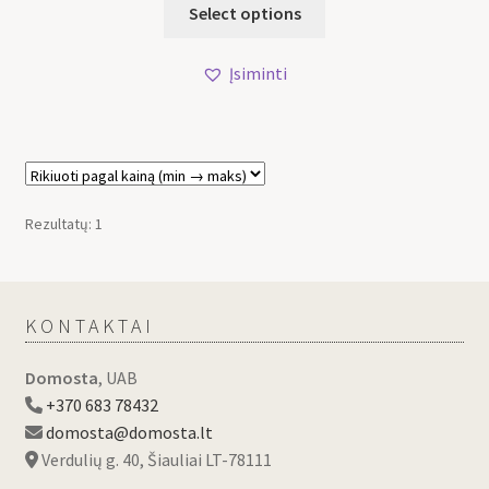
Select options
Įsiminti
Rezultatų: 1
KONTAKTAI
Domosta
, UAB
+370 683 78432
domosta@domosta.lt
Verdulių g. 40, Šiauliai LT-78111