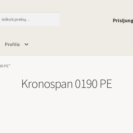
ti
When autocomplete results are available 
Prisijung
Profilis
90 PE”
Kronospan 0190 PE