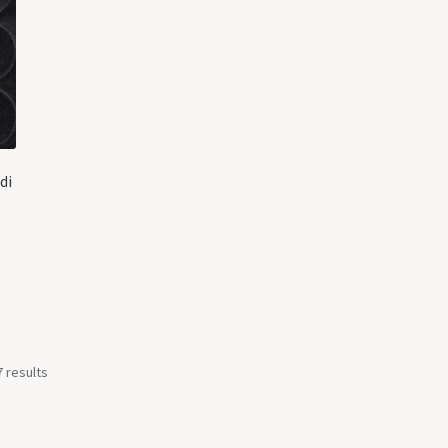
di
7 results