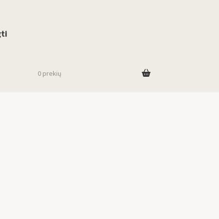
use up and down arrows to review and enter to go to the desired page. To
ti
0 prekių