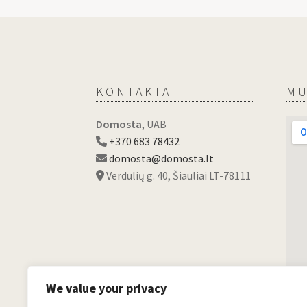
KONTAKTAI
MU
Domosta
, UAB
+370 683 78432
domosta@domosta.lt
Verdulių g. 40, Šiauliai LT-78111
We value your privacy