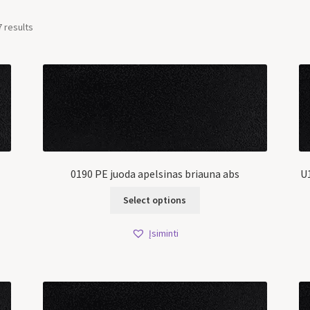
7 results
0190 PE juoda apelsinas briauna abs
U1
Select options
Įsiminti