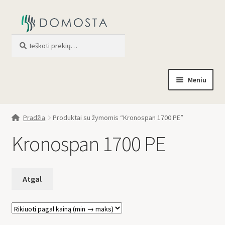
Ieškoti
When autocomplete results are av
Meniu
Pradžia
Pradžia
Produktai su žymomis “Kronospan 1700 PE”
Parduotuvė
Kronospan 1700 PE
Apie mus
Profilis