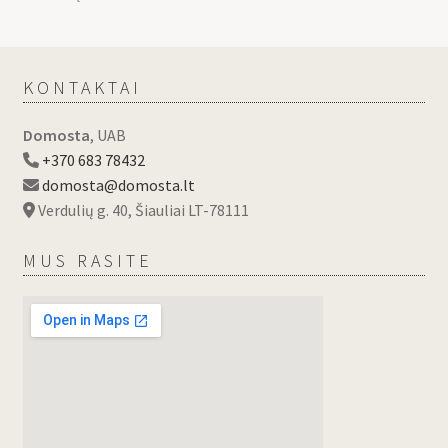
KONTAKTAI
Domosta
, UAB
+370 683 78432
domosta@domosta.lt
Verdulių g. 40, Šiauliai LT-78111
MUS RASITE