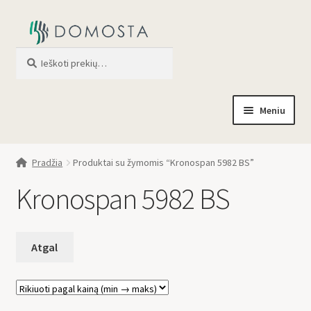
Ieškoti
When autocomplete results are av
Meniu
Pradžia
Pradžia
Produktai su žymomis “Kronospan 5982 BS”
Parduotuvė
Kronospan 5982 BS
Apie mus
Profilis