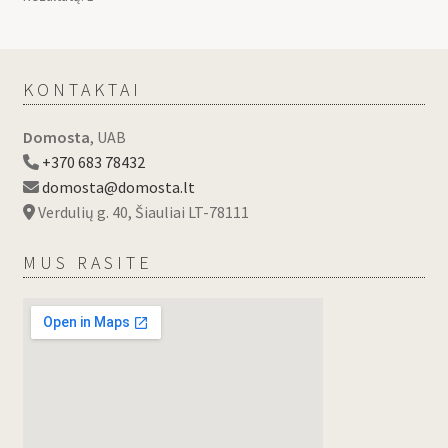
KONTAKTAI
Domosta
, UAB
+370 683 78432
domosta@domosta.lt
Verdulių g. 40, Šiauliai LT-78111
MUS RASITE