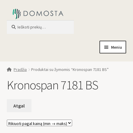
Ieškoti
When autocomplete results are av
Meniu
Pradžia
Pradžia
Produktai su žymomis “Kronospan 7181 BS”
Parduotuvė
Kronospan 7181 BS
Apie mus
Profilis