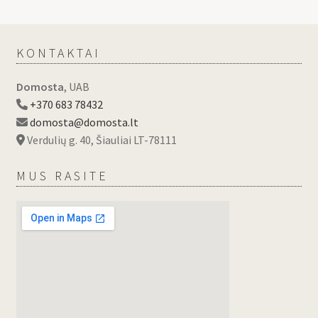
KONTAKTAI
Domosta
, UAB
+370 683 78432
domosta@domosta.lt
Verdulių g. 40, Šiauliai LT-78111
MUS RASITE