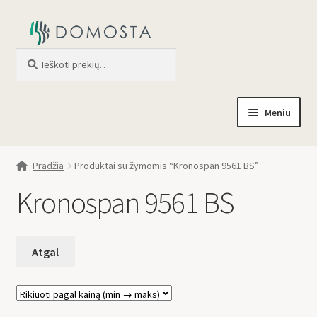
Ieškoti
When autocomplete results are av
Meniu
Pradžia
Pradžia
Produktai su žymomis “Kronospan 9561 BS”
Parduotuvė
Kronospan 9561 BS
Apie mus
Profilis