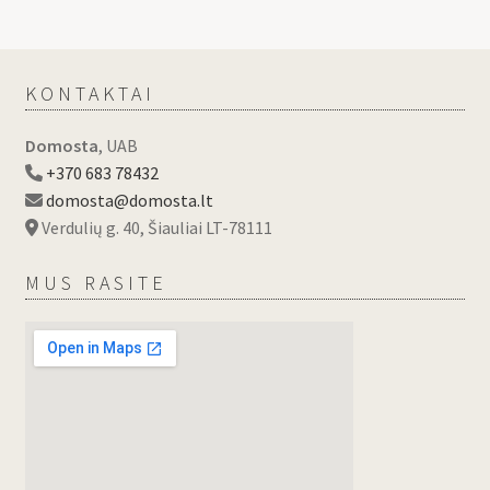
KONTAKTAI
Domosta
, UAB
+370 683 78432
domosta@domosta.lt
Verdulių g. 40, Šiauliai LT-78111
MUS RASITE