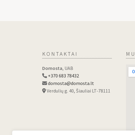
KONTAKTAI
MU
Domosta
, UAB
+370 683 78432
domosta@domosta.lt
Verdulių g. 40, Šiauliai LT-78111