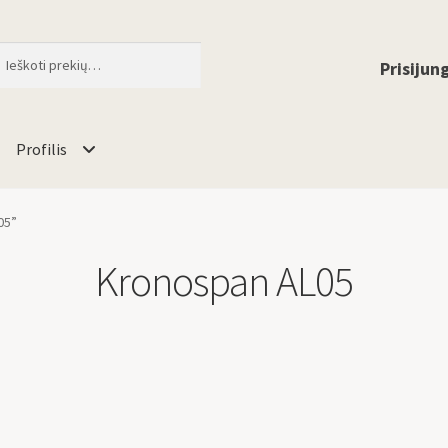
ti
When autocomplete results are available 
Prisijung
Profilis
05”
Kronospan AL05