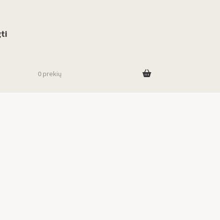
use up and down arrows to review and enter to go to the desired page. To
ti
0 prekių