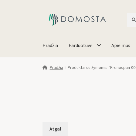
Ieško
Pradžia
Parduotuvė
Apie mus
Pradžia
Produktai su žymomis “Kronospan K0