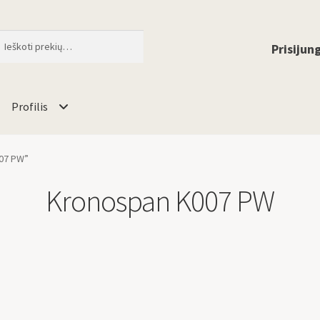
ti
When autocomplete results are available 
Prisijung
Profilis
07 PW”
Kronospan K007 PW