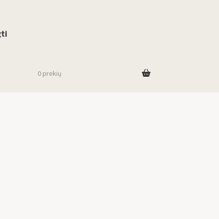
use up and down arrows to review and enter to go to the desired page. To
ti
0 prekių