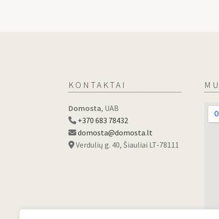
KONTAKTAI
MU
Domosta
, UAB
+370 683 78432
domosta@domosta.lt
Verdulių g. 40, Šiauliai LT-78111