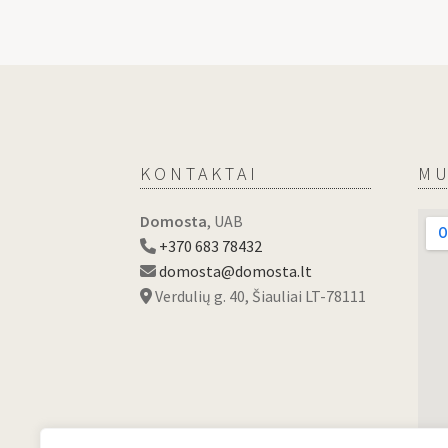
KONTAKTAI
MU
Domosta
, UAB
+370 683 78432
domosta@domosta.lt
Verdulių g. 40, Šiauliai LT-78111