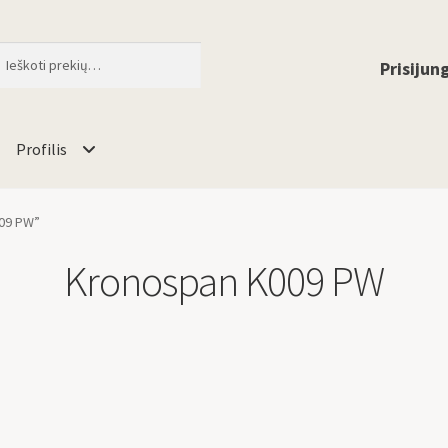
ti
When autocomplete results are available 
Prisijung
Profilis
09 PW”
Kronospan K009 PW