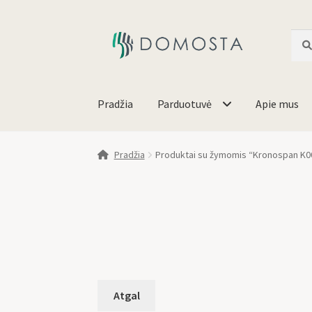
Ieško
Pradžia
Parduotuvė
Apie mus
Pradžia
Produktai su žymomis “Kronospan K0