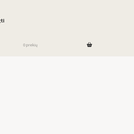
use up and down arrows to review and enter to go to the desired page. To
ti
0 prekių