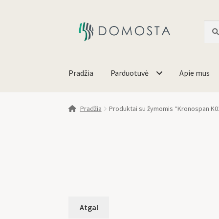
Ieško
Pradžia
Parduotuvė
Apie mus
Pradžia
Produktai su žymomis “Kronospan K0