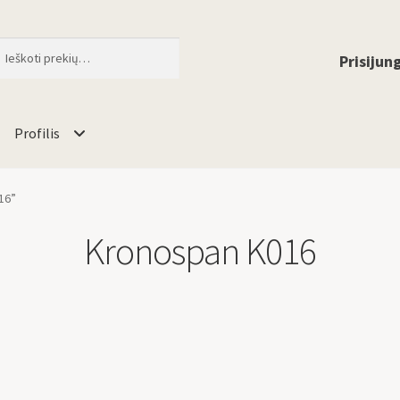
ti
When autocomplete results are available 
Prisijung
Profilis
16”
Kronospan K016