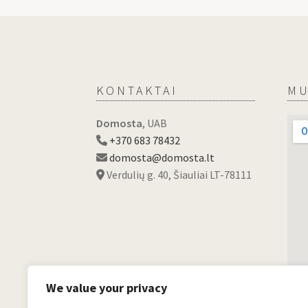
KONTAKTAI
MU
Domosta
, UAB
+370 683 78432
domosta@domosta.lt
Verdulių g. 40, Šiauliai LT-78111
We value your privacy