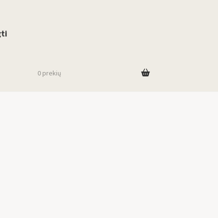
use up and down arrows to review and enter to go to the desired page. To
ti
0 prekių