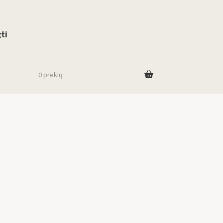
use up and down arrows to review and enter to go to the desired page. To
ti
0 prekių