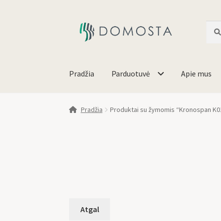
Ieško
Pradžia
Parduotuvė
Apie mus
Pradžia
Produktai su žymomis “Kronospan K0