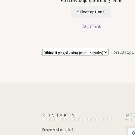
K017PW klijuojami dangteliai
Select options
Įsiminti
Rezultatų: 1
KONTAKTAI
MU
Domosta
, UAB