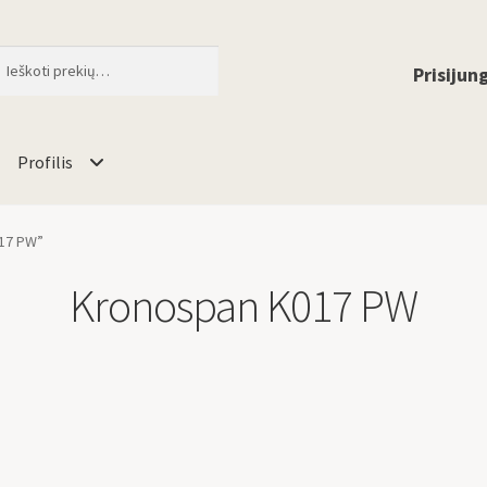
ti
When autocomplete results are available 
Prisijung
Profilis
17 PW”
Kronospan K017 PW