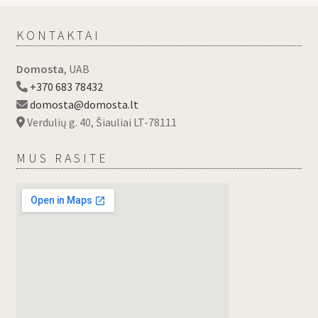
KONTAKTAI
Domosta
, UAB
+370 683 78432
domosta@domosta.lt
Verdulių g. 40, Šiauliai LT-78111
MUS RASITE