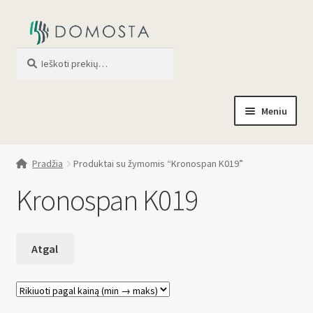
Ieškoti
When autocomplete results are av
Meniu
Pradžia
Pradžia
Produktai su žymomis “Kronospan K019”
Parduotuvė
Kronospan K019
Apie mus
Profilis