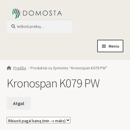
Ieškoti
When autocomplete results are av
Meniu
Pradžia
Pradžia
Produktai su žymomis “Kronospan K079 PW”
Parduotuvė
Kronospan K079 PW
Apie mus
Profilis