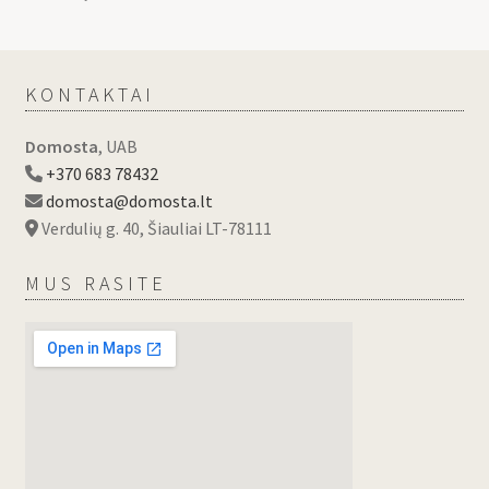
KONTAKTAI
Domosta
, UAB
+370 683 78432
domosta@domosta.lt
Verdulių g. 40, Šiauliai LT-78111
MUS RASITE