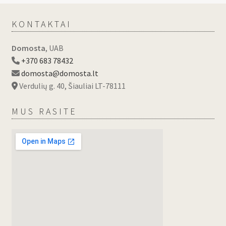
KONTAKTAI
Domosta
, UAB
+370 683 78432
domosta@domosta.lt
Verdulių g. 40, Šiauliai LT-78111
MUS RASITE