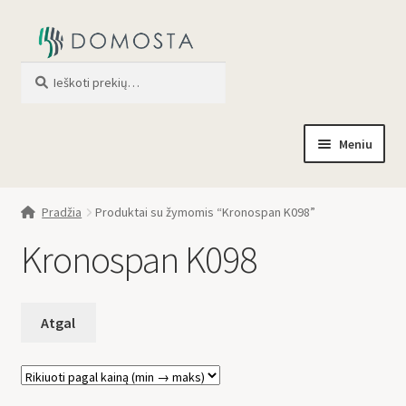
Ieškoti
When autocomplete results are av
Meniu
Pradžia
Pradžia
Produktai su žymomis “Kronospan K098”
Parduotuvė
Kronospan K098
Apie mus
Profilis