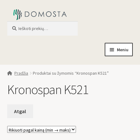
Ieškoti
When autocomplete results are av
Meniu
Pradžia
Pradžia
Produktai su žymomis “Kronospan K521”
Parduotuvė
Kronospan K521
Apie mus
Profilis