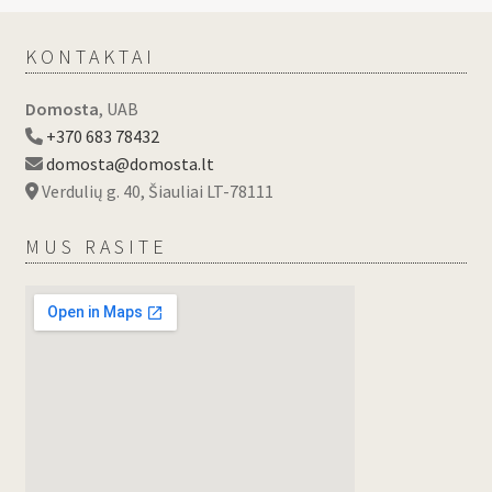
KONTAKTAI
Domosta
, UAB
+370 683 78432
domosta@domosta.lt
Verdulių g. 40, Šiauliai LT-78111
MUS RASITE