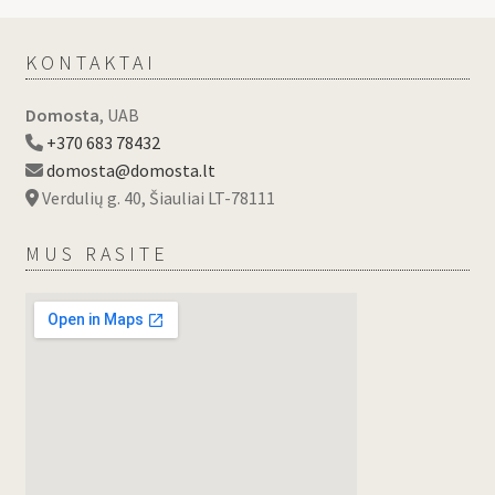
KONTAKTAI
Domosta
, UAB
+370 683 78432
domosta@domosta.lt
Verdulių g. 40, Šiauliai LT-78111
MUS RASITE