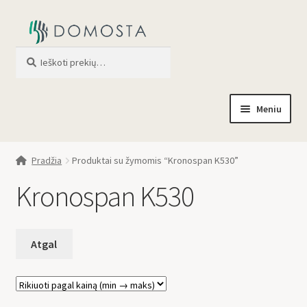
Ieškoti
When autocomplete results are av
Meniu
Pradžia
Pradžia
Produktai su žymomis “Kronospan K530”
Parduotuvė
Kronospan K530
Apie mus
Profilis