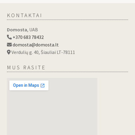
KONTAKTAI
Domosta
, UAB
+370 683 78432
domosta@domosta.lt
Verdulių g. 40, Šiauliai LT-78111
MUS RASITE