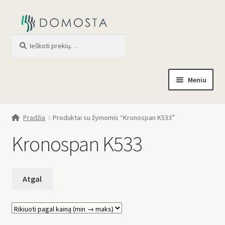
Ieškoti
When autocomplete results are av
Meniu
Pradžia
Pradžia
Produktai su žymomis “Kronospan K533”
Parduotuvė
Kronospan K533
Apie mus
Profilis