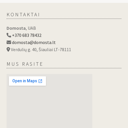
KONTAKTAI
Domosta
, UAB
+370 683 78432
domosta@domosta.lt
Verdulių g. 40, Šiauliai LT-78111
MUS RASITE