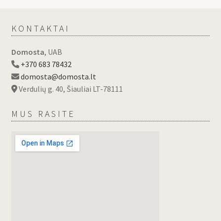
KONTAKTAI
Domosta
, UAB
+370 683 78432
domosta@domosta.lt
Verdulių g. 40, Šiauliai LT-78111
MUS RASITE