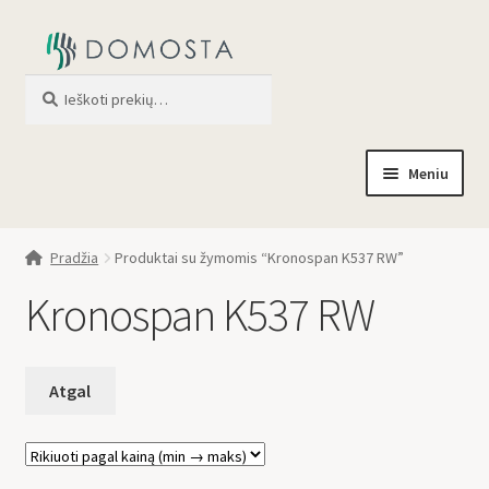
Ieškoti
When autocomplete results are av
Meniu
Pradžia
Pradžia
Produktai su žymomis “Kronospan K537 RW”
Parduotuvė
Kronospan K537 RW
Apie mus
Profilis