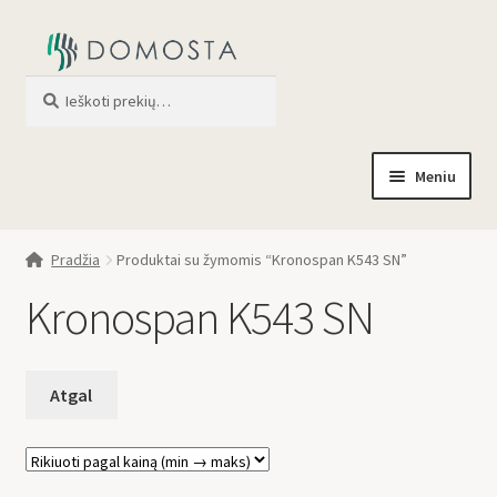
Ieškoti
When autocomplete results are av
Meniu
Pradžia
Pradžia
Produktai su žymomis “Kronospan K543 SN”
Parduotuvė
Kronospan K543 SN
Apie mus
Profilis