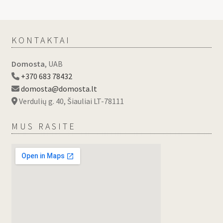
KONTAKTAI
Domosta
, UAB
+370 683 78432
domosta@domosta.lt
Verdulių g. 40, Šiauliai LT-78111
MUS RASITE