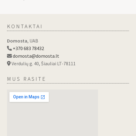
KONTAKTAI
Domosta
, UAB
+370 683 78432
domosta@domosta.lt
Verdulių g. 40, Šiauliai LT-78111
MUS RASITE