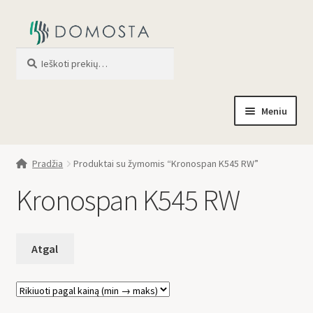
Ieškoti
When autocomplete results are av
Meniu
Pradžia
Pradžia
Produktai su žymomis “Kronospan K545 RW”
Parduotuvė
Kronospan K545 RW
Apie mus
Profilis