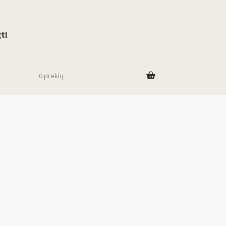
use up and down arrows to review and enter to go to the desired page. To
ti
0 prekių