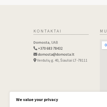
KONTAKTAI
MU
Domosta
, UAB
+370 683 78432
domosta@domosta.lt
Verdulių g. 40, Šiauliai LT-78111
We value your privacy