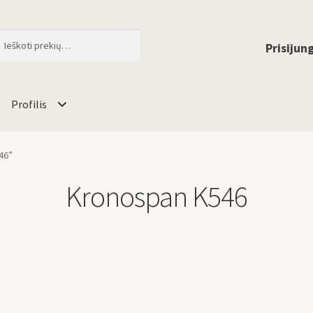
ti
When autocomplete results are available 
Prisijung
Profilis
46”
Kronospan K546