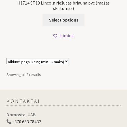
H1714 ST19 Lincoln riešutas briauna pvc (mažas
skirtumas)
Select options
Įsiminti
Showing all 2 results
KONTAKTAI
Domosta
, UAB
+370 683 78432