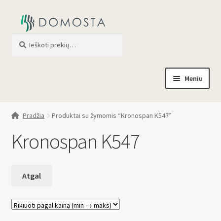
Ieškoti
When autocomplete results are av
Meniu
Pradžia
Pradžia
Produktai su žymomis “Kronospan K547”
Parduotuvė
Kronospan K547
Apie mus
Profilis