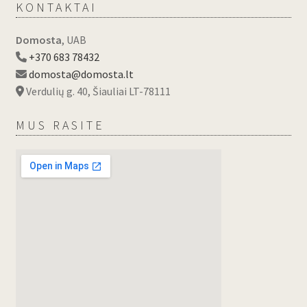
KONTAKTAI
Domosta
, UAB
+370 683 78432
domosta@domosta.lt
Verdulių g. 40, Šiauliai LT-78111
MUS RASITE