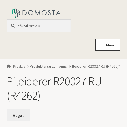
Ieškoti
When autocomplete results are av
Meniu
Pradžia
Pradžia
Produktai su žymomis “Pfleiderer R20027 RU (R4262)”
Parduotuvė
Pfleiderer R20027 RU
Apie mus
(R4262)
Profilis