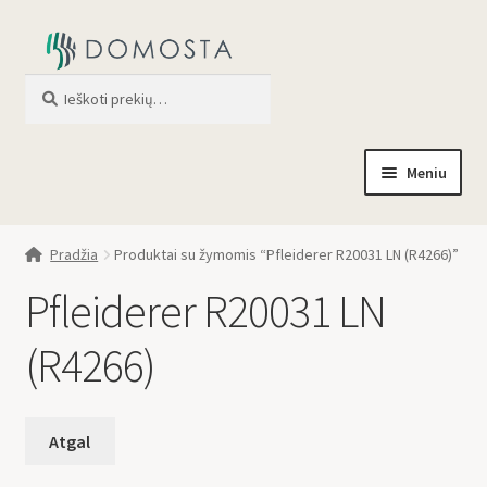
Ieškoti
When autocomplete results are av
Meniu
Pradžia
Pradžia
Produktai su žymomis “Pfleiderer R20031 LN (R4266)”
Parduotuvė
Pfleiderer R20031 LN
Apie mus
(R4266)
Profilis