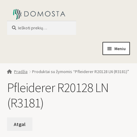
Ieškoti
When autocomplete results are av
Meniu
Pradžia
Pradžia
Produktai su žymomis “Pfleiderer R20128 LN (R3181)”
Parduotuvė
Pfleiderer R20128 LN
Apie mus
(R3181)
Profilis