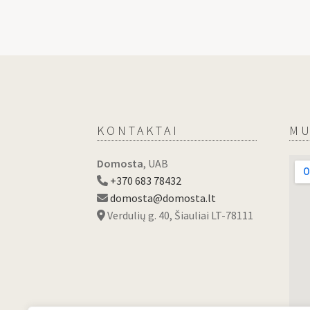
KONTAKTAI
MU
Domosta
, UAB
+370 683 78432
domosta@domosta.lt
Verdulių g. 40, Šiauliai LT-78111