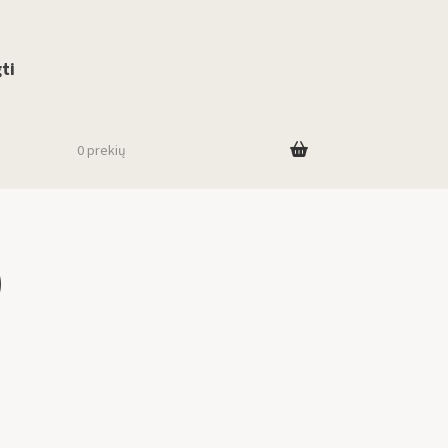
use up and down arrows to review and enter to go to the desired page. To
ti
0 prekių
)