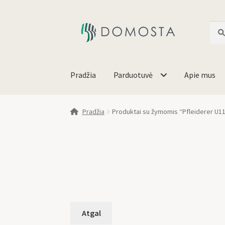
Ieško
Pradžia
Parduotuvė
Apie mus
Pradžia
Produktai su žymomis “Pfleiderer U1