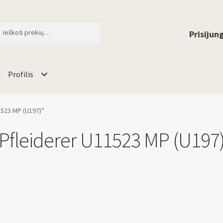
ti
When autocomplete results are available 
Prisijung
Profilis
1523 MP (U197)”
Pfleiderer U11523 MP (U197