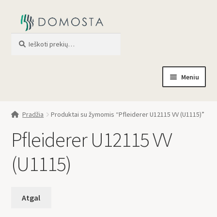
Ieškoti
When autocomplete results are av
Meniu
Pradžia
Pradžia
Produktai su žymomis “Pfleiderer U12115 VV (U1115)”
Parduotuvė
Pfleiderer U12115 VV
Apie mus
(U1115)
Profilis