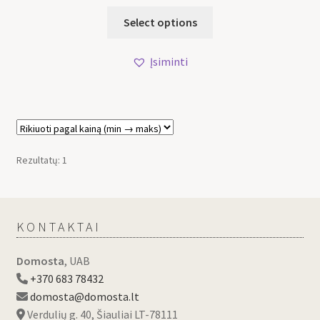
Select options
Įsiminti
Rezultatų: 1
KONTAKTAI
Domosta
, UAB
+370 683 78432
domosta@domosta.lt
Verdulių g. 40, Šiauliai LT-78111