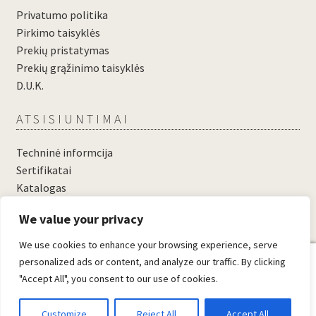
Privatumo politika
Pirkimo taisyklės
Prekių pristatymas
Prekių grąžinimo taisyklės
D.U.K.
ATSISIUNTIMAI
Techninė informcija
Sertifikatai
Katalogas
....
We value your privacy
....
We use cookies to enhance your browsing experience, serve
0
personalized ads or content, and analyze our traffic. By clicking
"Accept All", you consent to our use of cookies.
© Domosta.lt 2026
Sukūrė WooCommerce
.
Customize
Reject All
Accept All