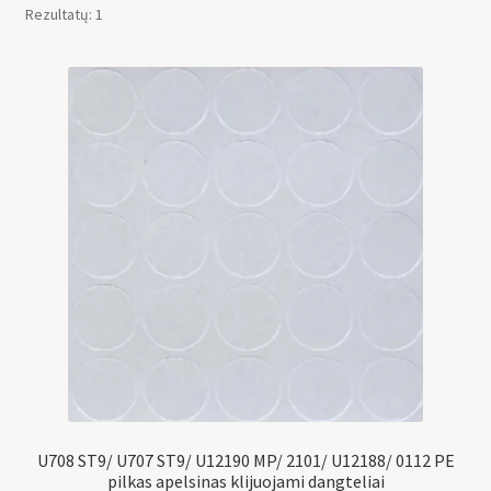
Rezultatų: 1
U708 ST9/ U707 ST9/ U12190 MP/ 2101/ U12188/ 0112 PE
pilkas apelsinas klijuojami dangteliai