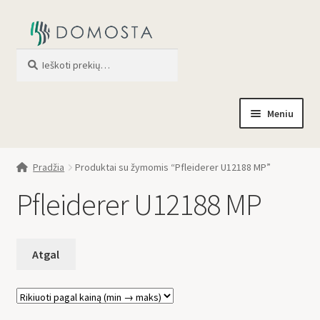
Ieškoti
When autocomplete results are av
Meniu
Pradžia
Pradžia
Produktai su žymomis “Pfleiderer U12188 MP”
Parduotuvė
Pfleiderer U12188 MP
Apie mus
Profilis