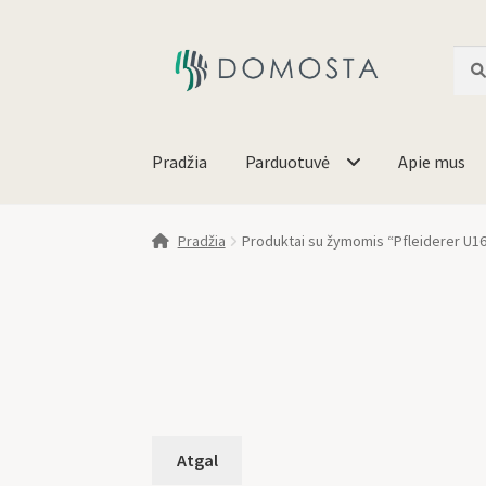
Ieško
Pradžia
Parduotuvė
Apie mus
Pradžia
Produktai su žymomis “Pfleiderer U1