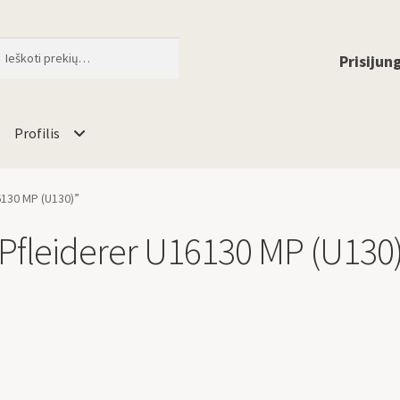
ti
When autocomplete results are available 
Prisijung
Profilis
6130 MP (U130)”
Pfleiderer U16130 MP (U130