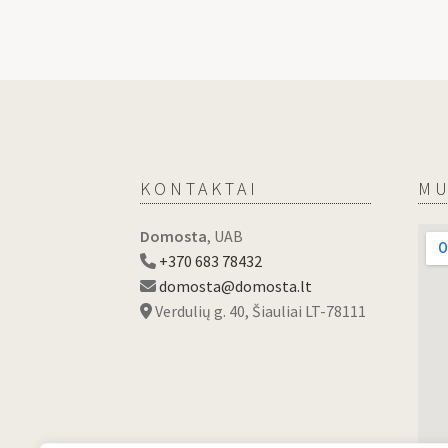
KONTAKTAI
MU
Domosta
, UAB
+370 683 78432
domosta@domosta.lt
Verdulių g. 40, Šiauliai LT-78111