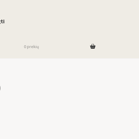
use up and down arrows to review and enter to go to the desired page. To
ti
0 prekių
)