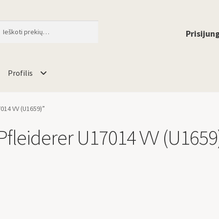
ti
When autocomplete results are available 
Prisijung
Profilis
014 VV (U1659)”
Pfleiderer U17014 VV (U1659