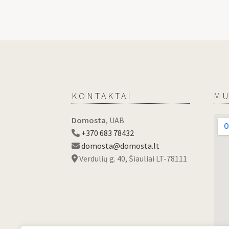
KONTAKTAI
MU
Domosta
, UAB
+370 683 78432
domosta@domosta.lt
Verdulių g. 40, Šiauliai LT-78111