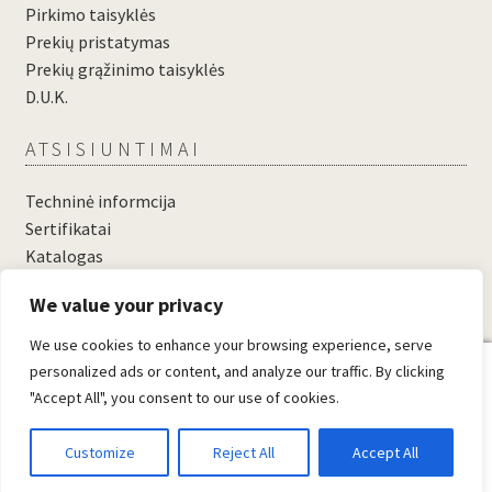
Pirkimo taisyklės
Prekių pristatymas
Prekių grąžinimo taisyklės
D.U.K.
ATSISIUNTIMAI
Techninė informcija
Sertifikatai
Katalogas
....
We value your privacy
....
We use cookies to enhance your browsing experience, serve
0
personalized ads or content, and analyze our traffic. By clicking
"Accept All", you consent to our use of cookies.
© Domosta.lt 2026
Sukūrė WooCommerce
.
Customize
Reject All
Accept All
Ieškoti
When autocomplete results 