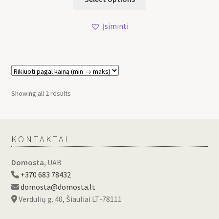
Įsiminti
Showing all 2 results
KONTAKTAI
Domosta
, UAB
+370 683 78432
domosta@domosta.lt
Verdulių g. 40, Šiauliai LT-78111