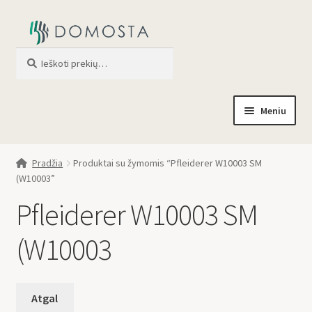
Ieškoti
When autocomplete results are av
Meniu
Pradžia
Pradžia
Produktai su žymomis “Pfleiderer W10003 SM
(W10003”
Parduotuvė
Pfleiderer W10003 SM
Apie mus
(W10003
Profilis