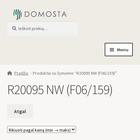
Ieškoti
When autocomplete results are av
Meniu
Pradžia
Pradžia
Produktai su žymomis “R20095 NW (F06/159)”
Parduotuvė
R20095 NW (F06/159)
Apie mus
Profilis