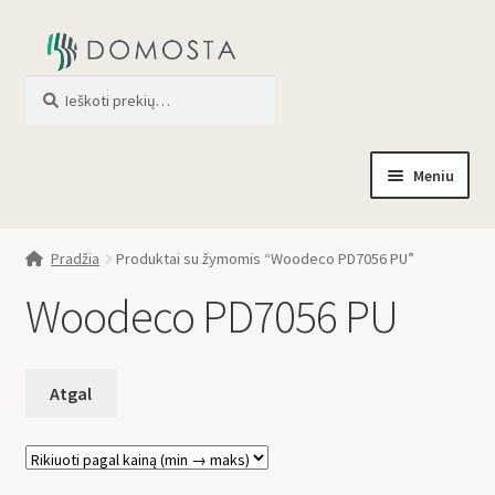
Ieškoti
When autocomplete results are av
Meniu
Pradžia
Pradžia
Produktai su žymomis “Woodeco PD7056 PU”
Parduotuvė
Woodeco PD7056 PU
Apie mus
Profilis