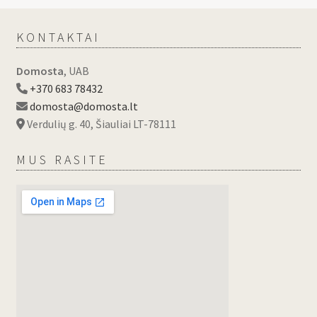
KONTAKTAI
Domosta
, UAB
+370 683 78432
domosta@domosta.lt
Verdulių g. 40, Šiauliai LT-78111
MUS RASITE