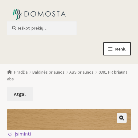
Ieškoti
When autocomplete results are av
Meniu
Pradžia
Pradžia
Baldinės briaunos
ABS briaunos
0381 PR briauna
abs
Parduotuvė
Apie mus
Profilis
🔍
Įsiminti