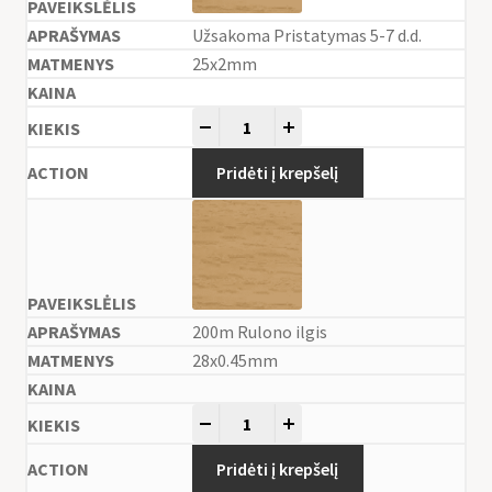
Užsakoma Pristatymas 5-7 d.d.
25x2mm
-
+
Pridėti į krepšelį
200m Rulono ilgis
28x0.45mm
-
+
Pridėti į krepšelį