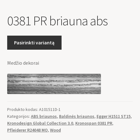
0381 PR briauna abs
Pasirinkti variantą
Medžio dekorai
Produkto kodas:
A101511D-1
Kategorijos:
ABS briaunos
,
Baldinės briaunos
,
Egger H1511 ST15
,
Kronodesign Global Collection 3.0
,
Kronospan 0381 PR
,
Pfleiderer R24048 MO
,
Wood