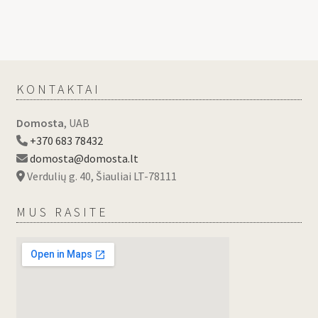
KONTAKTAI
Domosta
, UAB
+370 683 78432
domosta@domosta.lt
Verdulių g. 40, Šiauliai LT-78111
MUS RASITE