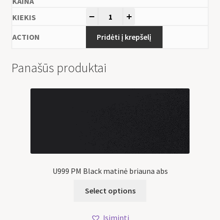
-
+
Pridėti į krepšelį
Panašūs produktai
U999 PM Black matinė briauna abs
Select options
Įsiminti