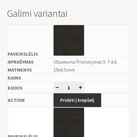
Galimi variantai
Užsakoma Pristatymas 5-7 d.d.
19x0.5mm
-
+
Pridėti į krepšelį