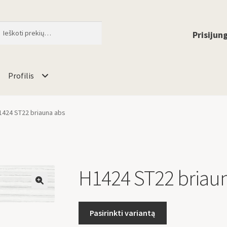
ti
When autocomplete results are available 
Prisijung
Profilis
1424 ST22 briauna abs
H1424 ST22 briau
🔍
Pasirinkti variantą