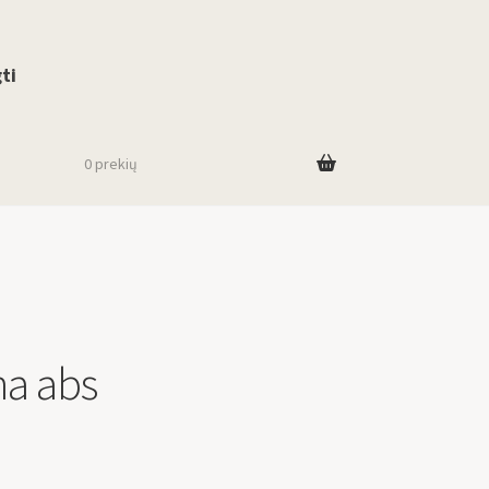
use up and down arrows to review and enter to go to the desired page. To
ti
0 prekių
na abs