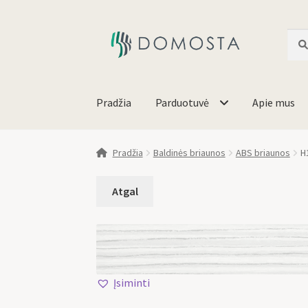
Ieško
Pradžia
Parduotuvė
Apie mus
Pradžia
Baldinės briaunos
ABS briaunos
H
Įsiminti