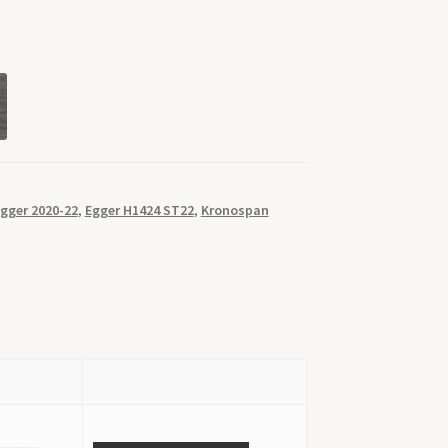
gger 2020-22
,
Egger H1424 ST22
,
Kronospan