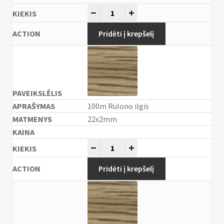
-
+
Pridėti į krepšelį
100m Rulono ilgis
22x2mm
-
+
Pridėti į krepšelį