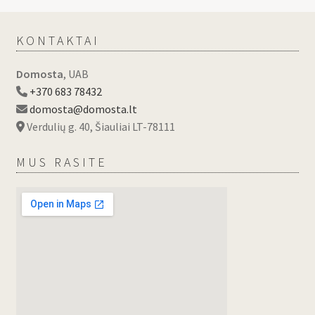
KONTAKTAI
Domosta
, UAB
+370 683 78432
domosta@domosta.lt
Verdulių g. 40, Šiauliai LT-78111
MUS RASITE