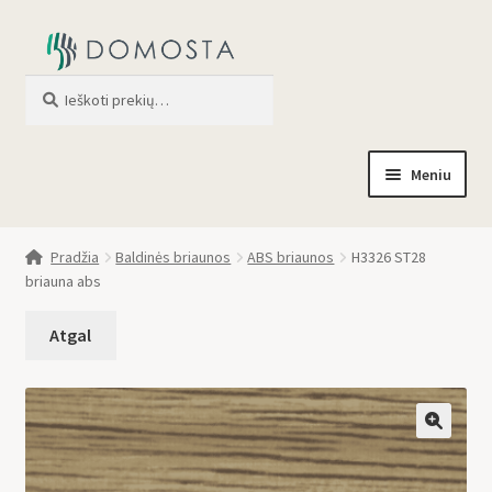
Ieškoti
When autocomplete results are av
Meniu
Pradžia
Pradžia
Baldinės briaunos
ABS briaunos
H3326 ST28
briauna abs
Parduotuvė
Apie mus
Profilis
🔍